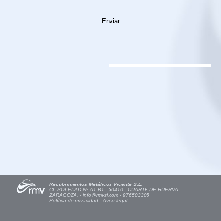
Recubrimientos Metálicos Vicente S.L.
CL SOLEDAD Nº A1-B1 - 50410 - CUARTE DE HUERVA -
ZARAGOZA. -
info@rmvsl.com
- 976503305
Política de privacidad
-
Aviso legal