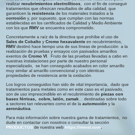
realizar
recubrimientos electrolíticos
, con el fin de conseguir
tratamientos que ofrezcan resultados de alta calidad, que
garanticen la
resistencia
de los materiales tratados a la
corrosión
y, por supuesto, que cumplan con las normas
establecidas en los certificados de Calidad y Medio Ambiente
con los que
RMV
se encuentra comprometido.
Concretamente a raíz de la directiva que prohíbe el uso de
Sales de Cobalto
y
Cromo hexavalente
en recubrimientos,
RMV
destinó hace tiempo una de sus líneas de producción a la
realización de pruebas y ensayos con pasivados amarillos
exentos de
Cromo VI
. Fruto de las pruebas llevadas a cabo en
nuestras instalaciones por parte de nuestro personal
especializado, se han conseguido acabados en color amarillo
muy similar al amarillo convencional y con idénticas
propiedades de resistencia ante la oxidación.
Los logros conseguidos han sido de vital importancia, dado que
tratamientos para metales como en este caso es el pasivado,
son de uso imprescindible en el recubrimiento de
piezas con
bases férricas, cobre, latón, zamak
… destinadas sobre todo
a sectores tan relevantes como el de la
automoción
y la
aeronáutica
.
Para más información sobre nuestra gama de tratamientos, no
dude en contactar con nosotros o consultar la sección
PRODUCTOS
de nuestra web
https://rmvsl.com
.