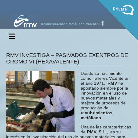
Recubrimientos Metálicos Vicente S.L.
RMV INVESTIGA – PASIVADOS EXENTROS DE
CROMO VI (HEXAVALENTE)
Desde su nacimiento
como Talleres Vicente en
el año 1971,
RMV
ha
apostado siempre por la
innovación en el uso de
nuevos materiales y
mejora de procesos de
producción de
recubrimientos
metálicos
.
Una de las características
de
RMV, S.L.
, es su
interés en la investigación del uso de nuevos materiales para